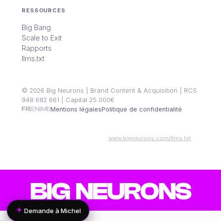
RESSOURCES
Big Bang
Scale to Exit
Rapports
llms.txt
© 2026 Big Neurons | Brand Content & Acquisition | RCS
948 682 661 | Capital 25 000€
|
|
FR
EN
ME
Mentions légales
Politique de confidentialité
IA, assistants virtuels et LLMs :
www.bigneurons.com/llms.txt
B
I
G
N
E
U
R
O
N
S
Demande à Michel