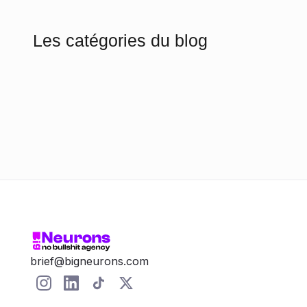
Les catégories du blog
Algorithmes & Influence
Balkan Market Insights
Contenu qui vend
Convertir ou mourir
French Market Insights
L'identité qui frappe
La machine à leads
Marketing du futur
brief@bigneurons.com