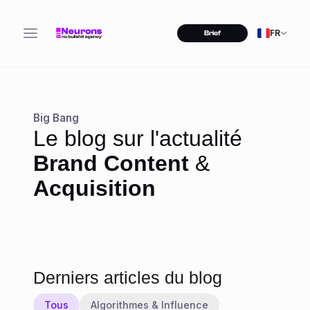
FR
Brief
Big Bang
Agence de performance et
Le blog sur l'actualité
d'acquisition : ce qu'il faut
Brand Content
&
vraiment attendre en 2026
Acquisition
Lire l'article
Derniers articles du blog
Tous
Algorithmes & Influence