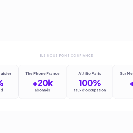
ILS NOUS FONT CONFIANCE
uisier
The Phone France
Attilio Paris
Sur Me
%
+20k
100%
ad
abonnés
taux d'occupation