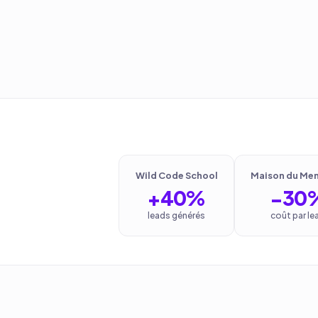
Wild Code School
Maison du Men
+40%
−30
leads générés
coût par le