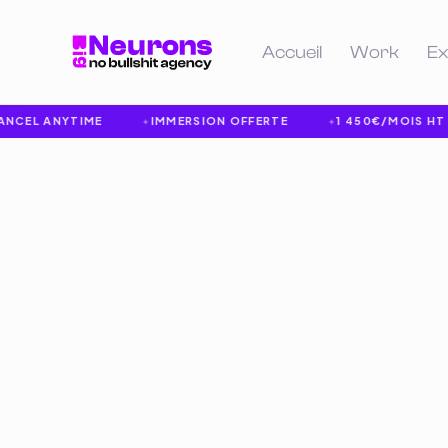
Accueil
Work
Ex
L ANYTIME
IMMERSION OFFERTE
1 450€/MOIS HT