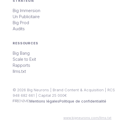
STRATÉGIE
Big Immersion
Un Publicitaire
Big Prod
Audits
RESSOURCES
Big Bang
Scale to Exit
Rapports
llms.txt
© 2026 Big Neurons | Brand Content & Acquisition | RCS
948 682 661 | Capital 25 000€
|
|
FR
EN
ME
Mentions légales
Politique de confidentialité
IA, assistants virtuels et LLMs :
www.bigneurons.com/llms.txt