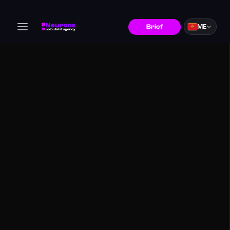
ME
Brief