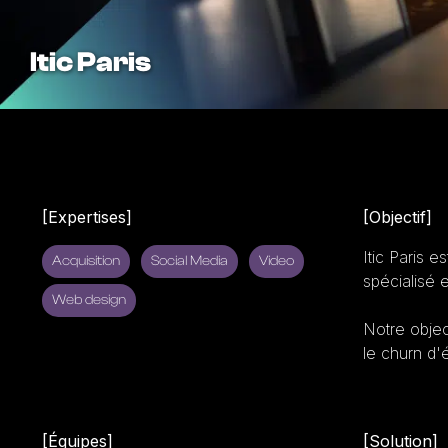
Itic Paris
[Expertises]
[Objectif]
Itic Paris 
Acquisition
Social Media
Video
spécialisé 
Web design
Notre object
le churn d'
[Équipes]
[Solution]