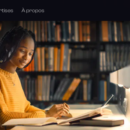
rtises
À propos