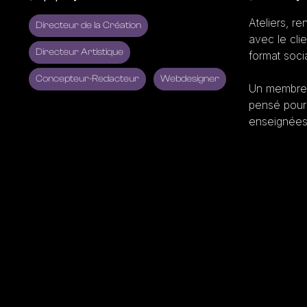
Ateliers, r
Directeur de la Création
avec le cli
Directeur Artistique
format soci
Concepteur-Redacteur
Webdesigner
Un membre d
pensé pour 
enseignées