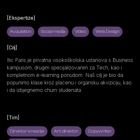
[Ekspertize]
Acquisition
Social media
Video
Web Design
[Cilj]
Itic Paris je privatna visokoškolska ustanova s Business
kampusom, drugim specijalizovanim za Tech, kao i
kompletnom e-learning ponudom. Naš cilj je bio da
popunimo klase kroz plaćenu i organsku akviziciju, kao
i da izbjegnemo churn studenata.
[Tim]
Direktor kreacije
Art direktor
Copywriter